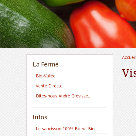
Accueil
La Ferme
Vi
Bio-Vallée
Vente Directe
Dites-nous André Grevisse...
Infos
Le saucisson 100% Boeuf Bio