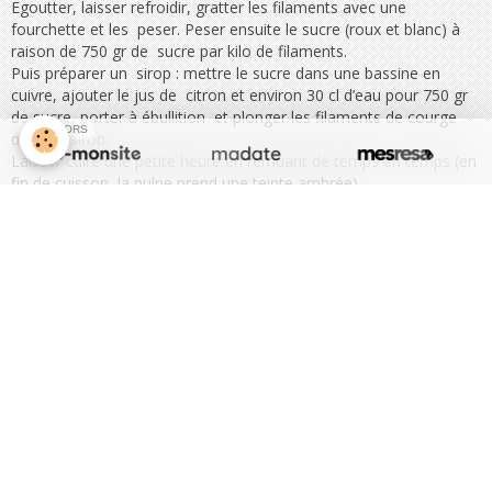
Egoutter, laisser refroidir, gratter les filaments avec une
fourchette et les peser. Peser ensuite le sucre (roux et blanc) à
raison de 750 gr de sucre par kilo de filaments.
Puis préparer un sirop : mettre le sucre dans une bassine en
cuivre, ajouter le jus de citron et environ 30 cl d’eau pour 750 gr
de sucre, porter à ébullition et plonger les filaments de courge
SPONSORS
dans ce sirop.
Laisser cuire une petite heure en remuant de temps en temps (en
fin de cuisson, la pulpe prend une teinte ambrée)
Ajouter 2 à 3 gouttes d’extrait d’orange et mettre en pots.