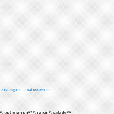
.com/magasindomainebiovallee
, potimarron***, raisin*, salade**