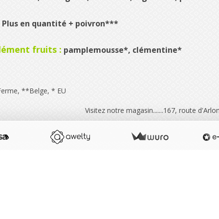
Plus en quantité
+ poivron***
ément fruits :
pamplemousse*, clémentine*
rme, **Belge, * EU
tez notre magasin.......167, route d'Arlon 6