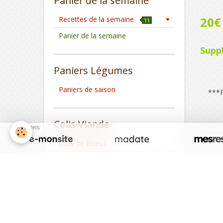
Panier de la semaine
20€
Recettes de la semaine
11
Panier de la semaine
Suppl
Paniers Légumes
Paniers de saison
***Fe
Visi
Colis Viande
SPONSORS
Colis de Boeuf
Volaille
Colis de Porc
Colis d'Agneau