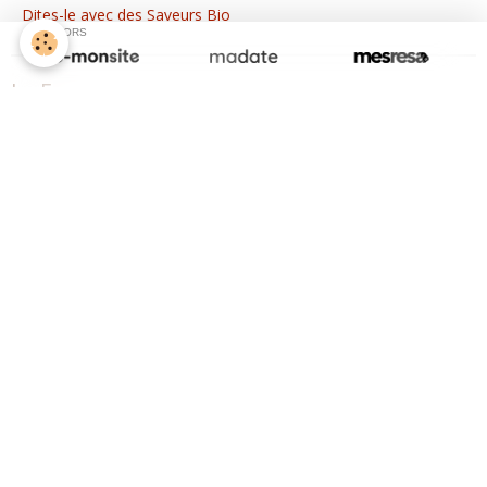
Dites-le avec des Saveurs Bio
SPONSORS
La Ferme
Bio-Vallée
Vente Directe
Dites-nous André Grevisse...
Le magasin
Panier de la semaine
Recettes de la semaine
11
Panier de la semaine