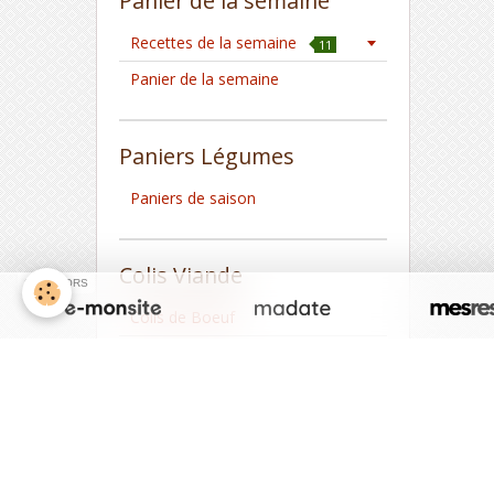
Panier de la semaine
Recettes de la semaine
11
Panier de la semaine
Paniers Légumes
Paniers de saison
Colis Viande
SPONSORS
Colis de Boeuf
Volaille
Colis de Porc
Colis d'Agneau