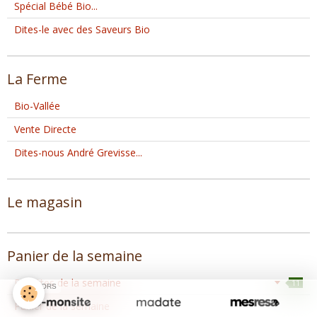
Spécial Bébé Bio...
Dites-le avec des Saveurs Bio
La Ferme
Bio-Vallée
Vente Directe
Dites-nous André Grevisse...
Le magasin
Panier de la semaine
Recettes de la semaine
11
SPONSORS
Panier de la semaine