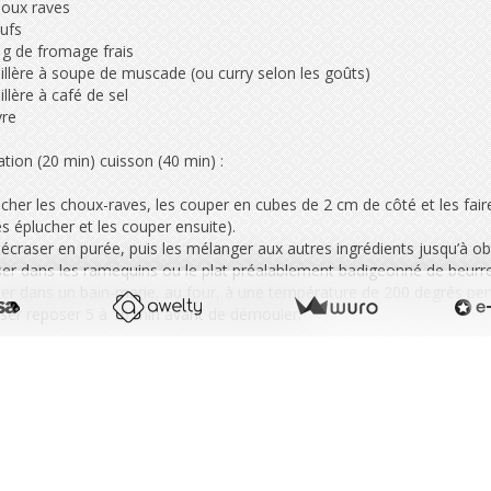
houx raves
ufs
 g de fromage frais
illère à soupe de muscade (ou curry selon les goûts)
illère à café de sel
vre
tion (20 min) cuisson (40 min) :
cher les choux-raves, les couper en cubes de 2 cm de côté et les faire 
es éplucher et les couper ensuite).
 écraser en purée, puis les mélanger aux autres ingrédients jusqu’à 
ser dans les ramequins ou le plat préalablement badigeonné de beurre
cer dans un bain-marie, au four, à une température de 200 degrés pen
sser reposer 5 à 10 min avant de démouler.
e de
Mon AMAP