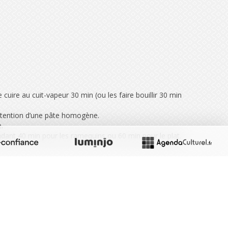
cuire au cuit-vapeur 30 min (ou les faire bouillir 30 min
obtention d’une pâte homogène.
.
dant 40 min pour les ramequins ou 60 min pour le plat.