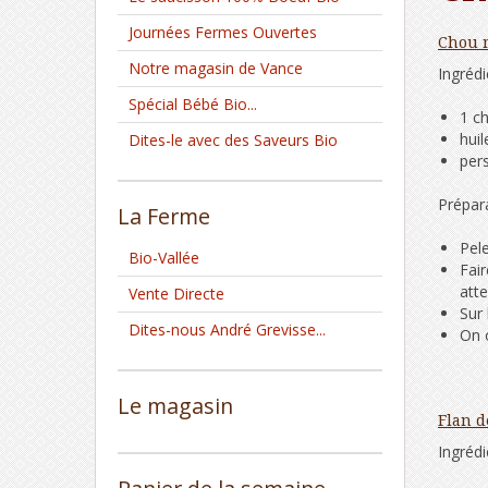
Journées Fermes Ouvertes
Chou r
Notre magasin de Vance
Ingrédi
Spécial Bébé Bio...
1 c
huil
Dites-le avec des Saveurs Bio
pers
Prépara
La Ferme
Pele
Bio-Vallée
Fair
atte
Vente Directe
Sur 
Dites-nous André Grevisse...
On 
Le magasin
Flan d
Ingrédi