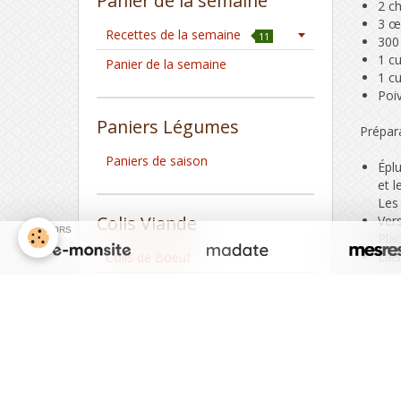
Panier de la semaine
2 c
3 œ
Recettes de la semaine
11
300
1 cu
Panier de la semaine
1 cu
Poi
Paniers Légumes
Prépara
Paniers de saison
Éplu
et l
Les
Colis Viande
Ver
SPONSORS
Pla
Lai
Colis de Boeuf
Volaille
Recett
Colis de Porc
Colis d'Agneau