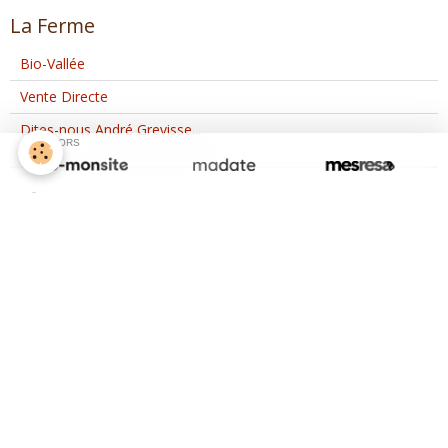
La Ferme
Bio-Vallée
Vente Directe
Dites-nous André Grevisse...
SPONSORS
Infos
Le saucisson 100% Boeuf Bio
Journées Fermes Ouvertes
Notre magasin de Vance
Spécial Bébé Bio...
Dites-le avec des Saveurs Bio
Panier de la semaine