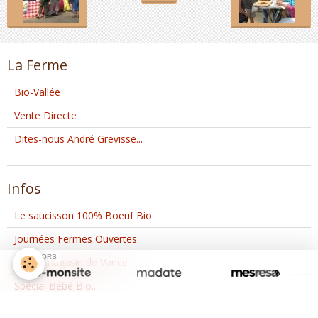
La Ferme
Bio-Vallée
Vente Directe
Dites-nous André Grevisse...
Infos
Le saucisson 100% Boeuf Bio
Journées Fermes Ouvertes
SPONSORS
Notre magasin de Vance
Spécial Bébé Bio...
Dites-le avec des Saveurs Bio