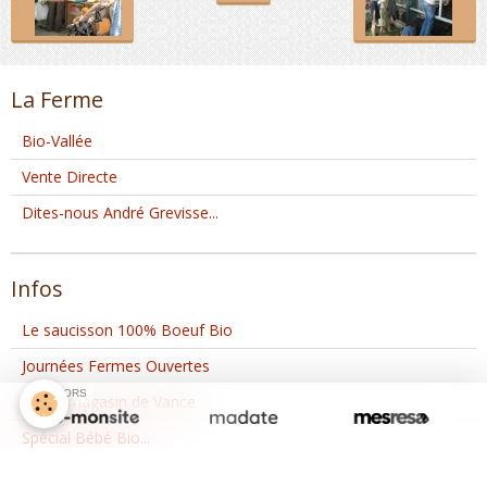
La Ferme
Bio-Vallée
Vente Directe
Dites-nous André Grevisse...
Infos
Le saucisson 100% Boeuf Bio
Journées Fermes Ouvertes
SPONSORS
Notre magasin de Vance
Spécial Bébé Bio...
Dites-le avec des Saveurs Bio